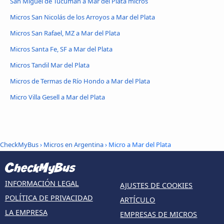
San Miguel de Tucumán a Mar del Plata micros
Micros San Nicolás de los Arroyos a Mar del Plata
Micros San Rafael, MZ a Mar del Plata
Micros Santa Fe, SF a Mar del Plata
Micros Tandil Mar del Plata
Micros de Termas de Río Hondo a Mar del Plata
Micro Villa Gesell a Mar del Plata
CheckMyBus
›
Micros en Argentina
› Micro a Mar del Plata
INFORMACIÓN LEGAL
AJUSTES DE COOKIES
POLÍTICA DE PRIVACIDAD
ARTÍCULO
LA EMPRESA
EMPRESAS DE MICROS