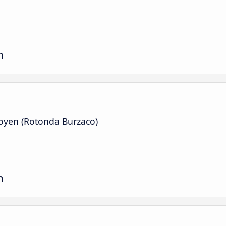
m
igoyen (Rotonda Burzaco)
m