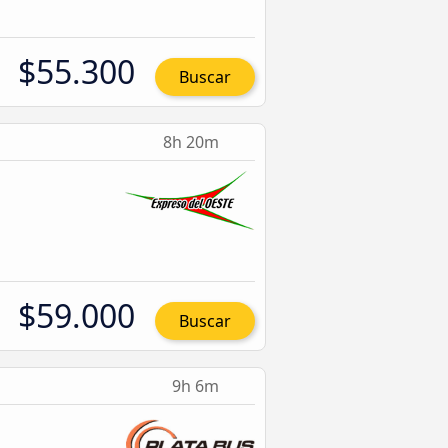
$55.300
Buscar
8h 20m
$59.000
Buscar
9h 6m