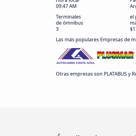
Hora local
Pa
09:47 AM
Ar
Terminales
el
de ómnibus
má
3
$1
Las más populares Empresas de m
Otras empresas son PLATABUS y Ru