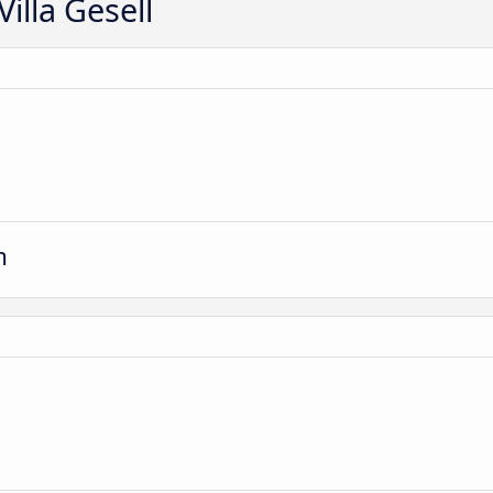
illa Gesell
m