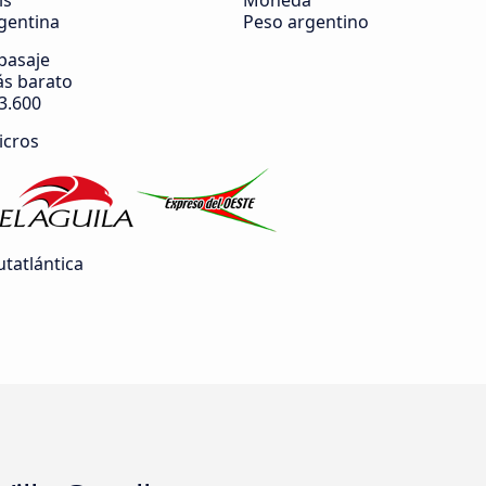
ís
Moneda
gentina
Peso argentino
 pasaje
s barato
3.600
icros
tatlántica