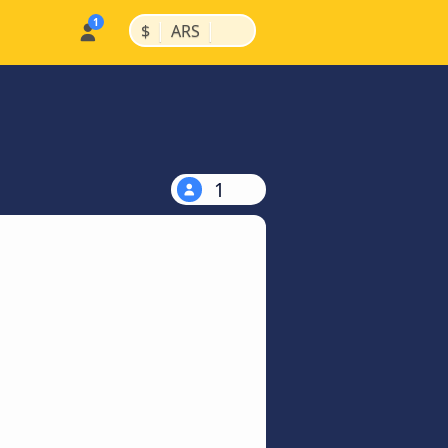
|
|
$
ARS
1