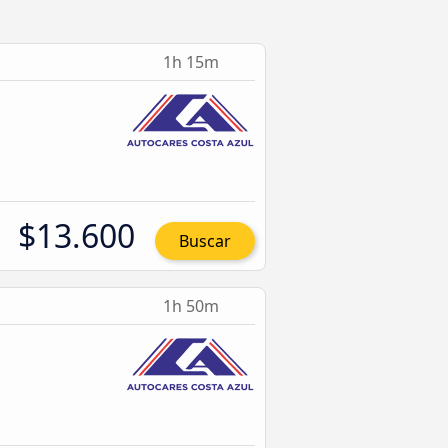
1h 15m
$13.600
Buscar
1h 50m