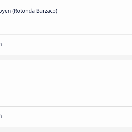
igoyen (Rotonda Burzaco)
m
m