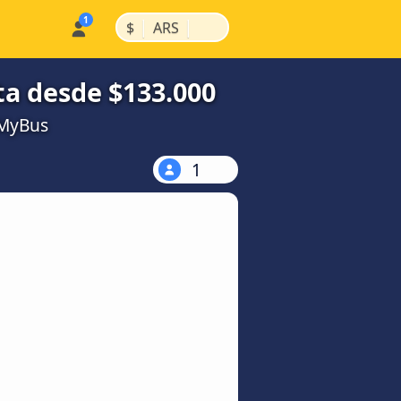
|
|
$
ARS
ta desde $133.000
kMyBus
1