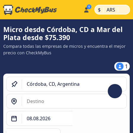
|
|
$
ARS
Micro desde Córdoba, CD a Mar del
Plata desde $75.390
Compara todas las empresas de micros y encuentra el mejor
precio con CheckMyBus
1