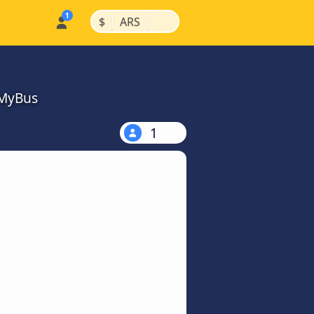
|
|
$
ARS
kMyBus
1