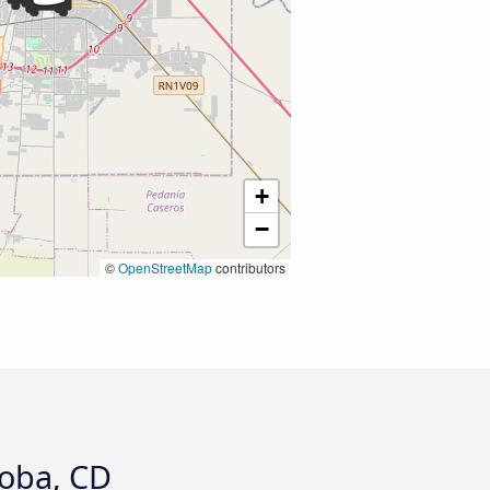
+
−
©
OpenStreetMap
contributors
doba, CD