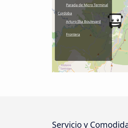
Parada de Micro Terminal
Cordoba
Arturo Illia Boulevard
Frontera
Servicio y Comodida