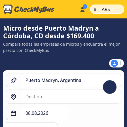
|
|
$
ARS
Micro desde Puerto Madryn a
Córdoba, CD desde $169.400
Compara todas las empresas de micros y encuentra el mejor
precio con CheckMyBus
1