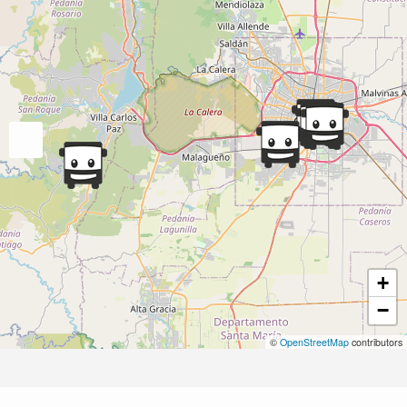
+
−
©
OpenStreetMap
contributors