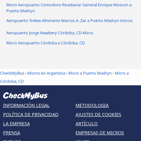
Micro Aeropuerto Comodoro Rivadavia/ General Enrique Moscon a
Puerto Madryn
Aeropuerto Trelew Almirante Marcos A. Zar a Puerto Madryn micros
Aeropuerto Jorge Newbery Córdoba, CD Micro
Micro Aeropuerto Córdoba a Córdoba, CD
CheckMyBus
›
Micros en Argentina
›
Micro a Puerto Madryn
›
Micro a
Córdoba, CD
INFORMACIÓN LEGAL
METODOLOGIA
POLÍTICA DE PRIVACIDAD
AJUSTES DE COOKIES
LA EMPRESA
ARTÍCULO
PRENSA
EMPRESAS DE MICROS