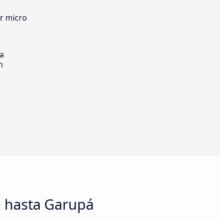
er micro
ia
m
D hasta Garupá