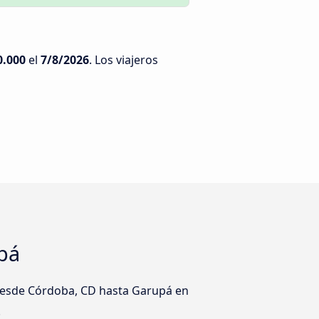
0.000
el
7/8/2026
. Los viajeros
pá
 desde Córdoba, CD hasta Garupá en
!