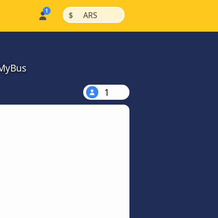
|
|
$
ARS
kMyBus
1