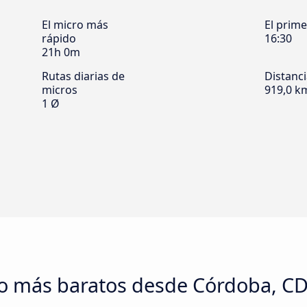
El micro más
El prim
rápido
16:30
21h 0m
Rutas diarias de
Distanc
micros
919,0 k
1 Ø
ro más baratos desde Córdoba, C