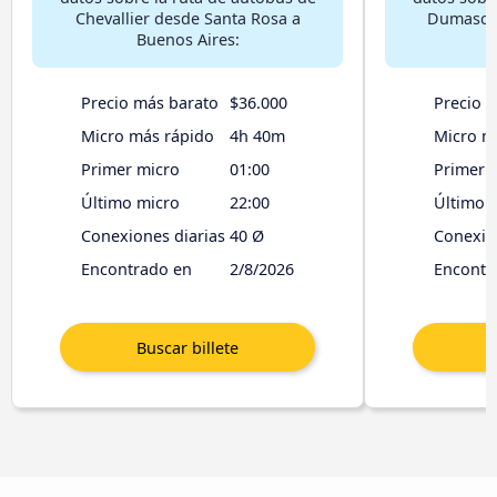
Chevallier desde Santa Rosa a
Dumascat
Buenos Aires:
B
Precio más barato
$36.000
Precio 
Micro más rápido
4h 40m
Micro m
Primer micro
01:00
Primer 
Último micro
22:00
Último 
Conexiones diarias
40 Ø
Conexio
Encontrado en
2/8/2026
Encontr