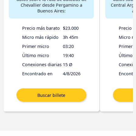
Chevallier desde Pergamino a
Central Arg
Buenos Aires:
a
Precio más barato
$23.000
Precio 
Micro más rápido
3h 45m
Micro m
Primer micro
03:20
Primer 
Último micro
19:40
Último 
Conexiones diarias
15 Ø
Conexio
Encontrado en
4/8/2026
Encontr