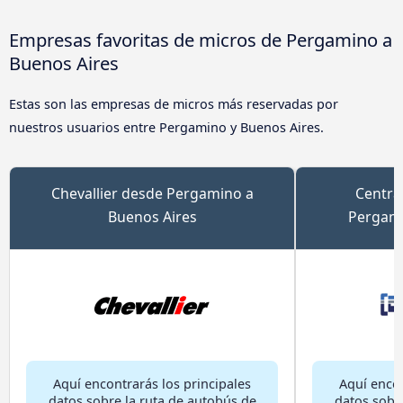
Empresas favoritas de micros de Pergamino a
Buenos Aires
Estas son las empresas de micros más reservadas por
nuestros usuarios entre Pergamino y Buenos Aires.
Chevallier desde Pergamino a
Centra
Buenos Aires
Pergami
Aquí encontrarás los principales
Aquí encon
datos sobre la ruta de autobús de
datos sobr