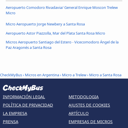
Aeropuerto Comodoro Rivadavia/ General Enrique Moscon Trelew
Micro
Micro Aeropuerto Jorge Newbery a Santa Rosa
Aeropuerto Astor Piazzolla, Mar del Plata Santa Rosa Micro
Micros Aeropuerto Santiago del Estero - Vicecomodoro Ángel de la
Paz Aragonés a Santa Rosa
CheckMyBus
›
Micros en Argentina
›
Micro a Trelew
›
Micro a Santa Rosa
INFORMACIÓN LEGAL
METODOLOGIA
POLÍTICA DE PRIVACIDAD
AJUSTES DE COOKIES
LA EMPRESA
ARTÍCULO
PRENSA
EMPRESAS DE MICROS