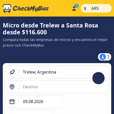
|
|
$
ARS
Micro desde Trelew a Santa Rosa
desde $116.600
Compara todas las empresas de micros y encuentra el mejor
precio con CheckMyBus
1