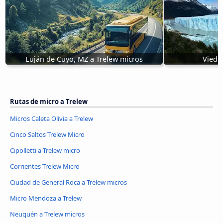
Luján de Cuyo, MZ a Trelew micros
Viedm
Rutas de micro a Trelew
Micros Caleta Olivia a Trelew
Cinco Saltos Trelew Micro
Cipolletti a Trelew micro
Corrientes Trelew Micro
Ciudad de General Roca a Trelew micros
Micro Mendoza a Trelew
Neuquén a Trelew micros