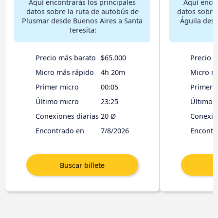
Aquí encontrarás los principales
Aquí encon
datos sobre la ruta de autobús de
datos sobre 
Plusmar desde Buenos Aires a Santa
Águila desd
Teresita:
Precio más barato
$65.000
Precio 
Micro más rápido
4h 20m
Micro m
Primer micro
00:05
Primer 
Último micro
23:25
Último 
Conexiones diarias
20 Ø
Conexio
Encontrado en
7/8/2026
Encontr