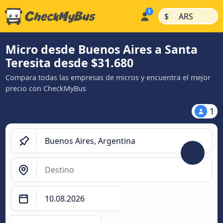
|
|
$
ARS
Micro desde Buenos Aires a Santa
Teresita desde $31.680
Compara todas las empresas de micros y encuentra el mejor
precio con CheckMyBus
1