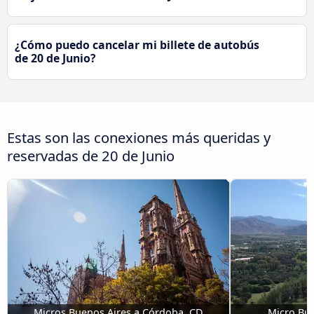
¿Cómo puedo cancelar mi billete de autobús
de 20 de Junio?
Estas son las conexiones más queridas y
reservadas de 20 de Junio
Micros Buenos Aires a Córdoba, CD
Micro Bu