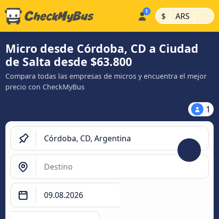
|
|
$
ARS
Micro desde Córdoba, CD a Ciudad
de Salta desde $63.800
Compara todas las empresas de micros y encuentra el mejor
precio con CheckMyBus
1