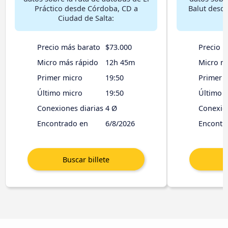
Práctico desde Córdoba, CD a
Balut desd
Ciudad de Salta:
Precio más barato
$73.000
Precio 
Micro más rápido
12h 45m
Micro m
Primer micro
19:50
Primer 
Último micro
19:50
Último 
Conexiones diarias
4 Ø
Conexion
Encontrado en
6/8/2026
Encontr