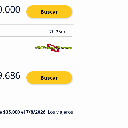
0.000
Buscar
7h 25m
9.686
Buscar
de
$35.000
el
7/8/2026
. Los viajeros