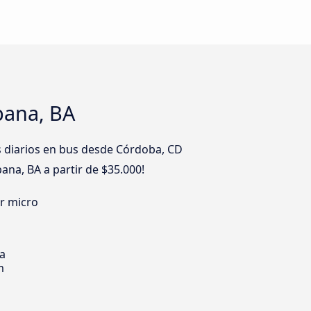
pana, BA
es diarios en bus desde Córdoba, CD
na, BA a partir de $35.000!
er micro
ia
m