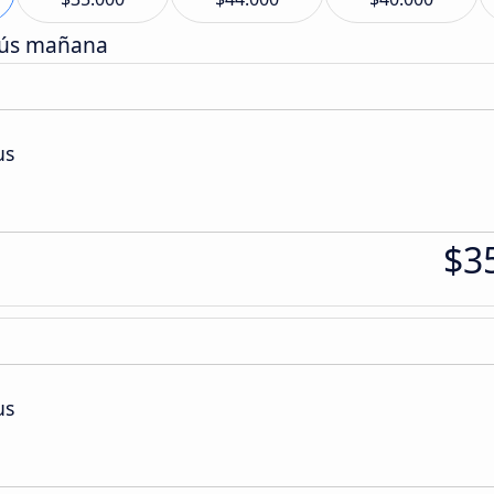
bús mañana
us
$3
us