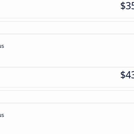
$3
us
$4
us