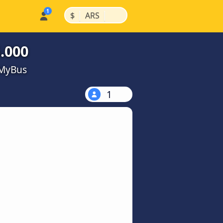
|
|
$
ARS
.000
kMyBus
1