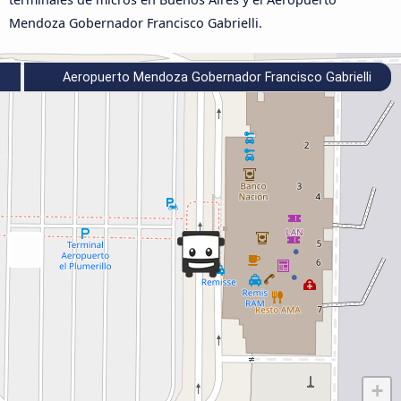
Mendoza Gobernador Francisco Gabrielli.
s
Aeropuerto Mendoza Gobernador Francisco Gabrielli
+