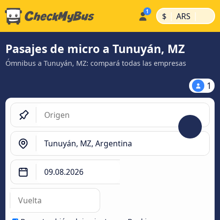
|
|
$
ARS
Pasajes de micro a Tunuyán, MZ
Ómnibus a Tunuyán, MZ: compará todas las empresas
1