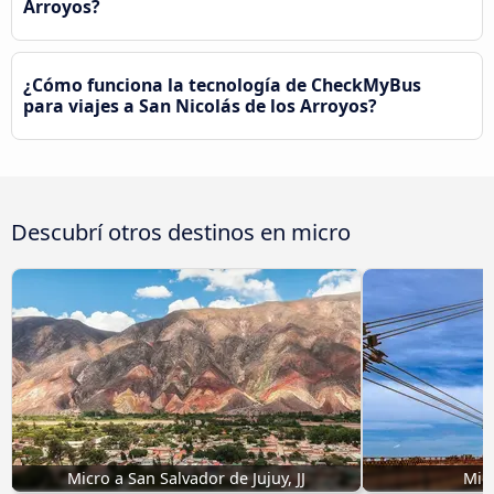
Arroyos?
¿Cómo funciona la tecnología de CheckMyBus
para viajes a San Nicolás de los Arroyos?
Descubrí otros destinos en micro
Micro a San Salvador de Jujuy, JJ
Micr