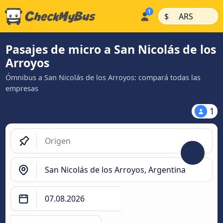
|
|
$
ARS
Pasajes de micro a San Nicolás de los
Arroyos
Ómnibus a San Nicolás de los Arroyos: compará todas las
empresas
1