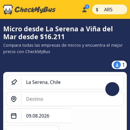
|
|
$
ARS
Micro desde La Serena a Viña del
Mar desde $16.211
Compara todas las empresas de micros y encuentra el mejor
precio con CheckMyBus
1