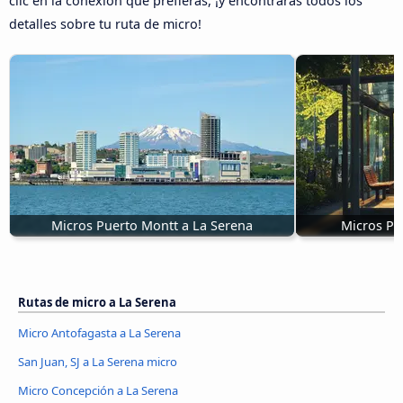
clic en la conexión que prefieras, ¡y encontrarás todos los
detalles sobre tu ruta de micro!
Micros Puerto Montt a La Serena
Micros Po
Rutas de micro a La Serena
Micro Antofagasta a La Serena
San Juan, SJ a La Serena micro
Micro Concepción a La Serena