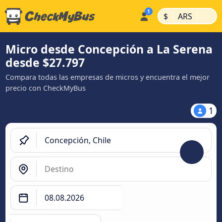
|
|
$
ARS
Micro desde Concepción a La Serena
desde $27.797
Compara todas las empresas de micros y encuentra el mejor
precio con CheckMyBus
1