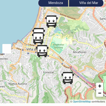
Mendoza
Viña del Mar
+
−
©
OpenStreetMap
contributors