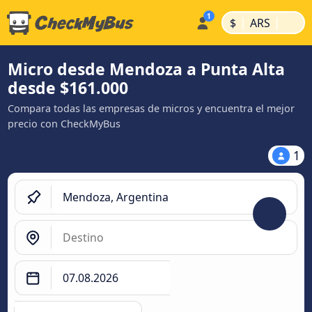
|
|
$
ARS
Micro desde Mendoza a Punta Alta
desde $161.000
Compara todas las empresas de micros y encuentra el mejor
precio con CheckMyBus
1