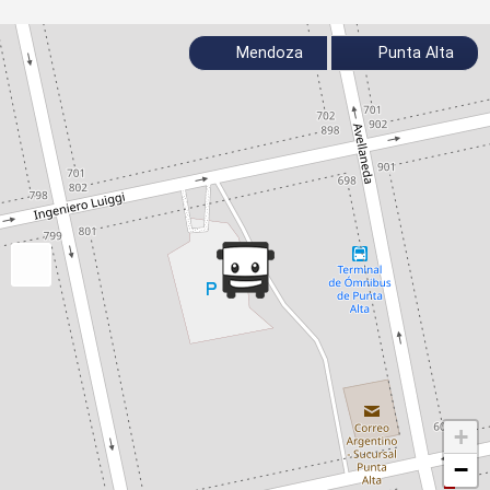
Mendoza
Punta Alta
+
−