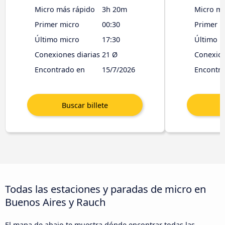
Micro más rápido
3h 20m
Micro má
Primer micro
00:30
Primer m
Último micro
17:30
Último m
Conexiones diarias
21 Ø
Conexion
Encontrado en
15/7/2026
Encontr
Todas las estaciones y paradas de micro en
Buenos Aires y Rauch
El mapa de abajo te muestra dónde encontrar todas las