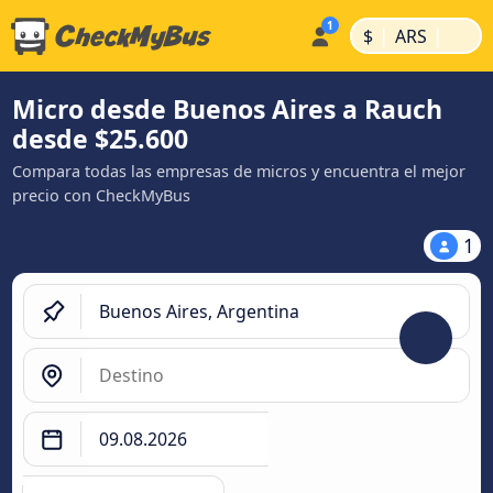
|
|
$
ARS
Micro desde Buenos Aires a Rauch
desde $25.600
Compara todas las empresas de micros y encuentra el mejor
precio con CheckMyBus
1