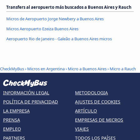
Transfers al aeropuerto más buscados a Buenos Aires y Rauch
Micros de Aeropuerto Jorge Newbery a Buenos Aires
Micros Aeropuerto Ezeiza Buenos Aires
Aeropuerto Rio de Janeiro - Galeão a Buenos Aires micros
CheckMyBus
›
Micros en Argentina
›
Micro a Buenos Aires
›
Micro a Rauch
INFORMACIÓN LEGAL
METODOLOGIA
POLÍTICA DE PRIVACIDAD
AJUSTES DE COOKIES
LA EMPRESA
ARTÍCULO
PRENSA
EMPRESAS DE MICROS
EMPLEO
VIAJES
PARTNERS
TODOS LOS PAÍSES