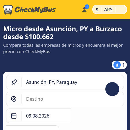
|
|
$
ARS
Micro desde Asunción, PY a Burzaco
desde $100.662
Compara todas las empresas de micros y encuentra el mejor
precio con CheckMyBus
1