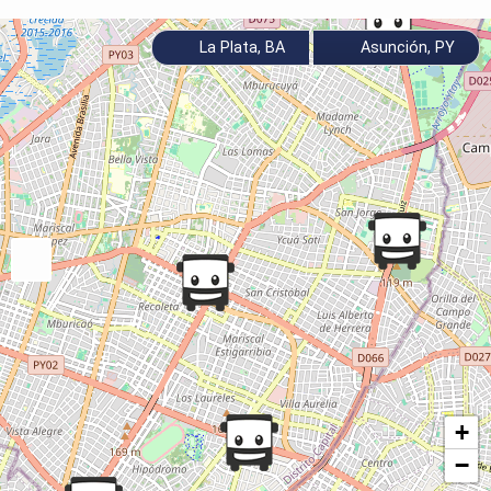
La Plata, BA
Asunción, PY
+
−