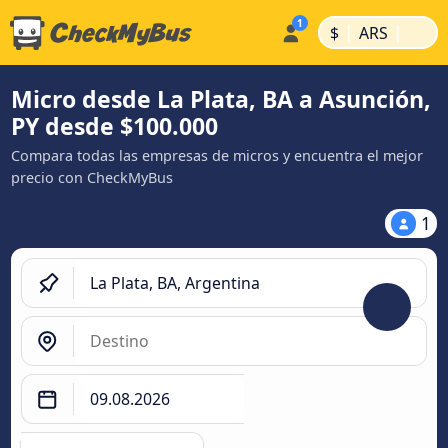
|
|
$
ARS
Micro desde La Plata, BA a Asunción,
PY desde $100.000
Compara todas las empresas de micros y encuentra el mejor
precio con CheckMyBus
1