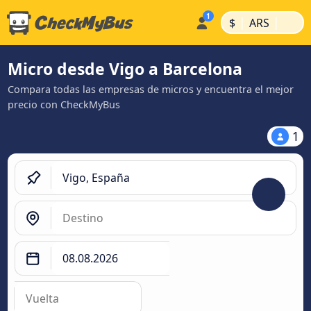
|
|
$
ARS
Micro desde Vigo a Barcelona
Compara todas las empresas de micros y encuentra el mejor
precio con CheckMyBus
1