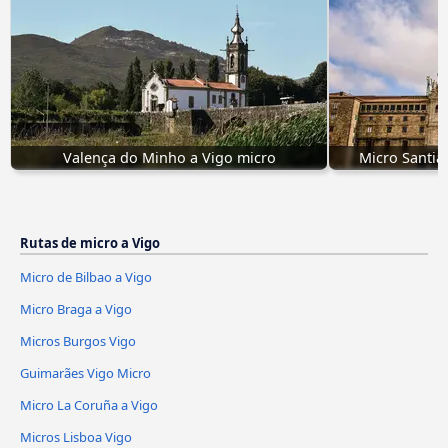
Valença do Minho a Vigo micro
Micro Santia
Rutas de micro a Vigo
Micro de Bilbao a Vigo
Micro Braga a Vigo
Micros Burgos Vigo
Guimarães Vigo Micro
Micro La Coruña a Vigo
Micros Lisboa Vigo