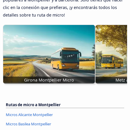
clic en la conexión que prefieras, ¡y encontrarás todos los
detalles sobre tu ruta de micro!
Girona Montpellier Micro
Metz a 
Rutas de micro a Montpellier
Micros Alicante Montpellier
Micros Basilea Montpellier