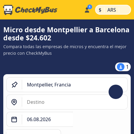
|
|
$
ARS
Micro desde Montpellier a Barcelona
desde $24.602
Compara todas las empresas de micros y encuentra el mejor
precio con CheckMyBus
1