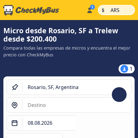
|
|
$
ARS
Micro desde Rosario, SF a Trelew
desde $200.400
Compara todas las empresas de micros y encuentra el mejor
precio con CheckMyBus
1