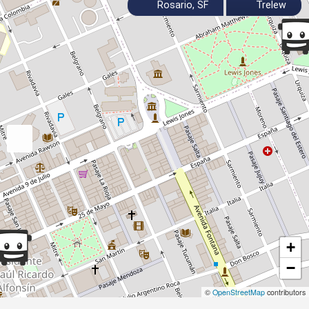
Rosario, SF
Trelew
+
−
©
OpenStreetMap
contributors