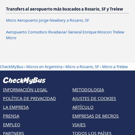
Transfers al aeropuerto más buscados a Rosario, SF y Trelew
Micro Aeropuerto Jorge Newbery a Rosario, SF
Aeropuerto Comodoro Rivadavia/ General Enrique Moscon Trelew
Micro
CheckMyBus
›
Micros en Argentina
›
Micro a Rosario, SF
›
Micro a Trelew
INFORMACIÓN LEGAL
METODOLOGIA
POLÍTICA DE PRIVACIDAD
AJUSTES DE COOKIES
LA EMPRESA
ARTÍCULO
PRENSA
EMPRESAS DE MICROS
EMPLEO
VIAJES
PARTNERS
TODOS LOS PAÍSES