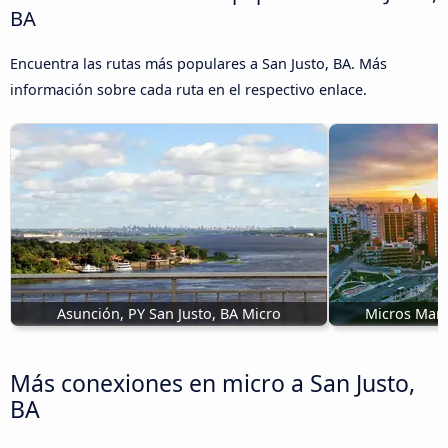
BA
Encuentra las rutas más populares a San Justo, BA. Más
información sobre cada ruta en el respectivo enlace.
Asunción, PY San Justo, BA Micro
Micros Mar d
Más conexiones en micro a San Justo,
BA