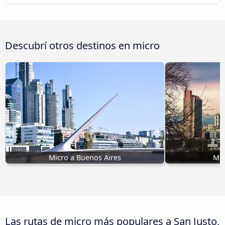
Descubrí otros destinos en micro
Micro a Buenos Aires
Mic
Las rutas de micro más populares a San Justo,