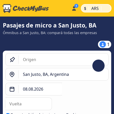
|
|
$
ARS
Pasajes de micro a San Justo, BA
Ómnibus a San Justo, BA: compará todas las empresas
1