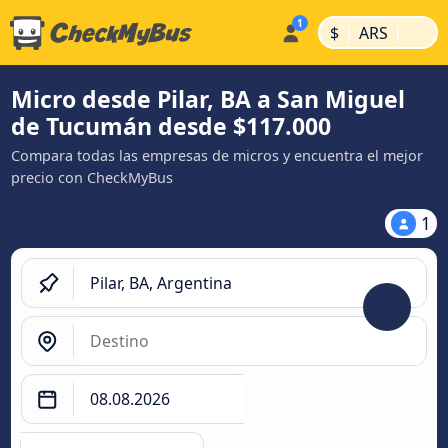
|
|
$
ARS
Micro desde Pilar, BA a San Miguel
de Tucumán desde $117.000
Compara todas las empresas de micros y encuentra el mejor
precio con CheckMyBus
1