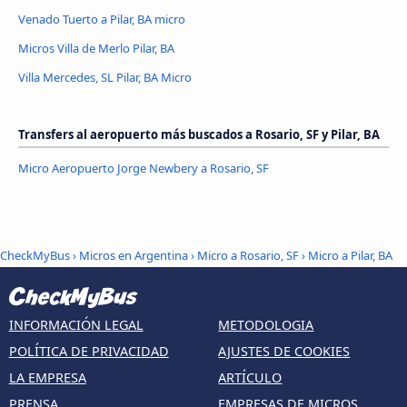
Venado Tuerto a Pilar, BA micro
Micros Villa de Merlo Pilar, BA
Villa Mercedes, SL Pilar, BA Micro
Transfers al aeropuerto más buscados a Rosario, SF y Pilar, BA
Micro Aeropuerto Jorge Newbery a Rosario, SF
CheckMyBus
›
Micros en Argentina
›
Micro a Rosario, SF
›
Micro a Pilar, BA
INFORMACIÓN LEGAL
METODOLOGIA
POLÍTICA DE PRIVACIDAD
AJUSTES DE COOKIES
LA EMPRESA
ARTÍCULO
PRENSA
EMPRESAS DE MICROS