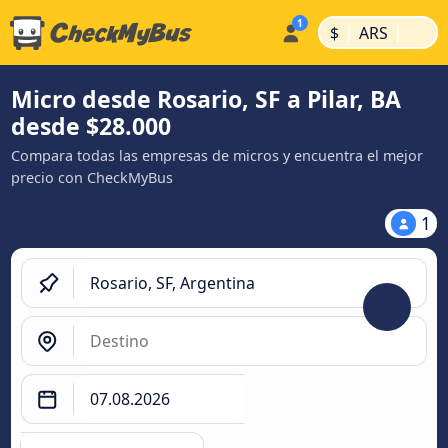
|
|
$
ARS
Micro desde Rosario, SF a Pilar, BA
desde $28.000
Compara todas las empresas de micros y encuentra el mejor
precio con CheckMyBus
1