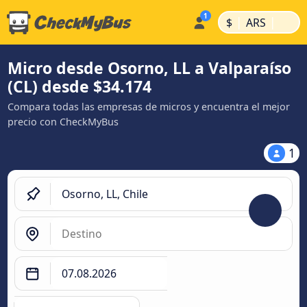
|
|
$
ARS
Micro desde Osorno, LL a Valparaíso
(CL) desde $34.174
Compara todas las empresas de micros y encuentra el mejor
precio con CheckMyBus
1