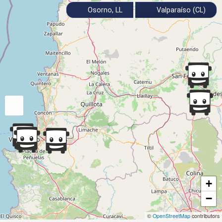
Osorno, LL
Valparaíso (CL)
+
−
©
OpenStreetMap
contributors