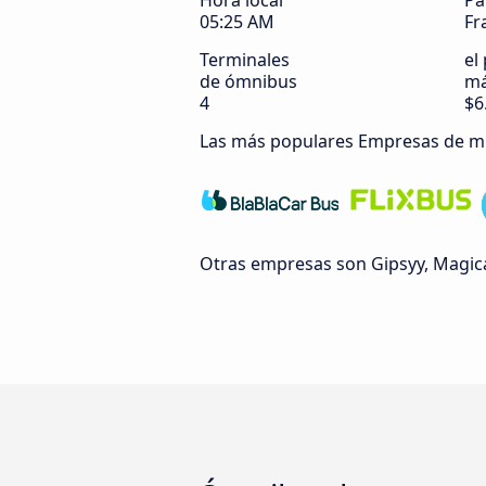
Hora local
Pa
05:25 AM
Fr
Terminales
el
de ómnibus
má
4
$6
Las más populares Empresas de m
Otras empresas son Gipsyy, Magica