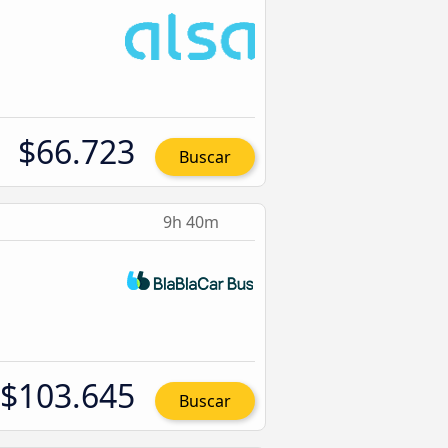
$66.723
Buscar
9h 40m
$103.645
Buscar