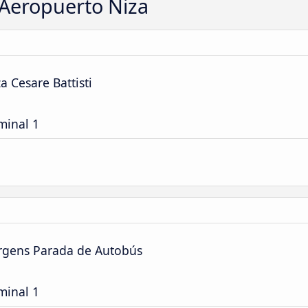
Aeropuerto Niza
a Cesare Battisti
minal 1
rgens Parada de Autobús
minal 1