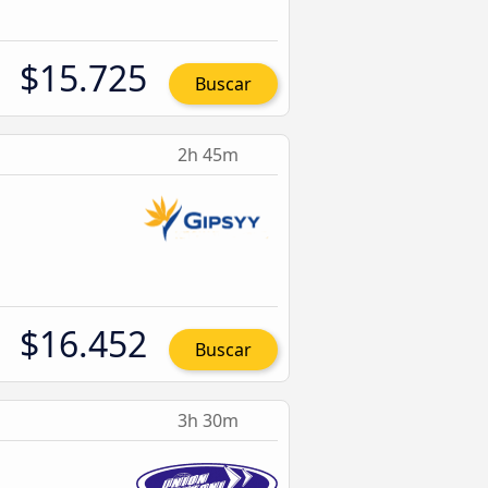
$15.725
Buscar
2h 45m
$16.452
Buscar
3h 30m