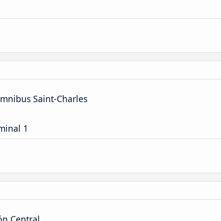
Ómnibus Saint-Charles
minal 1
ón Central