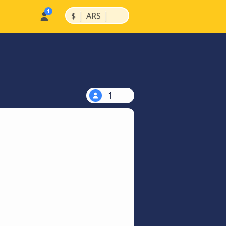
|
|
$
ARS
1