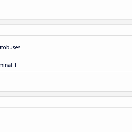
utobuses
minal 1