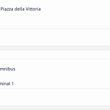
iazza della Vittoria
Ómnibus
minal 1