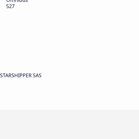
Ómnibus
527
y STARSHIPPER SAS