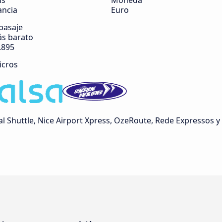
ís
Moneda
ancia
Euro
 pasaje
s barato
.895
icros
l Shuttle, Nice Airport Xpress, OzeRoute, Rede Expressos 