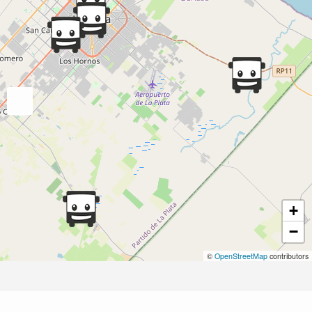
+
−
©
OpenStreetMap
contributors