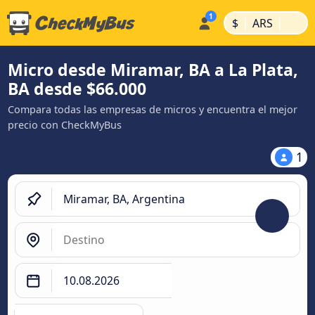
|
|
$
ARS
Micro desde Miramar, BA a La Plata,
BA desde $66.000
Compara todas las empresas de micros y encuentra el mejor
precio con CheckMyBus
1