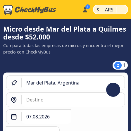
|
|
$
ARS
Micro desde Mar del Plata a Quilmes
desde $52.000
Compara todas las empresas de micros y encuentra el mejor
precio con CheckMyBus
1