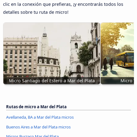
clic en la conexión que prefieras, ¡y encontrarás todos los
detalles sobre tu ruta de micro!
Micro Santiago del Estero a Mar del Plata
Micro W
Rutas de micro a Mar del Plata
Avellaneda, BA a Mar del Plata micros
Buenos Aires a Mar del Plata micros
Micros Burzaco Mar del Plata