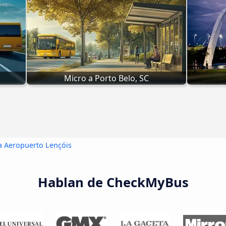
Micro a Porto Belo, SC
a Aeropuerto Lençóis
Hablan de CheckMyBus