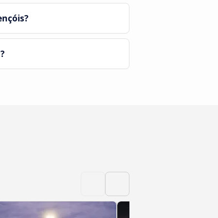
ençóis?
?