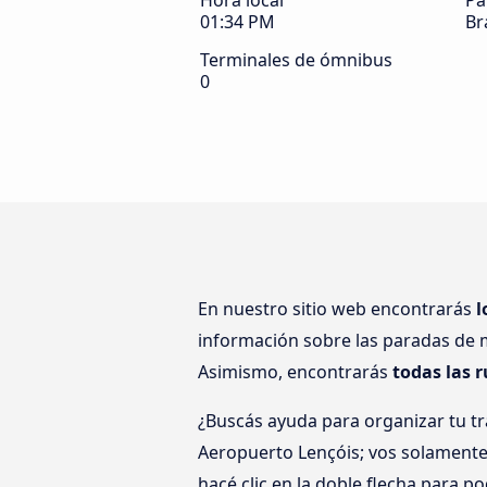
Hora local
Pa
01:34 PM
Br
Terminales de ómnibus
0
En nuestro sitio web encontrarás
l
información sobre las paradas de m
Asimismo, encontrarás
todas las 
¿Buscás ayuda para organizar tu t
Aeropuerto Lençóis; vos solamente d
hacé clic en la doble flecha para p