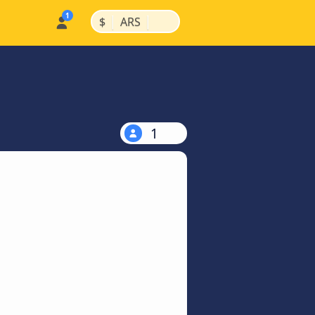
|
|
$
ARS
1