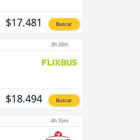
$17.481
Buscar
3h 20m
$18.494
Buscar
4h 35m