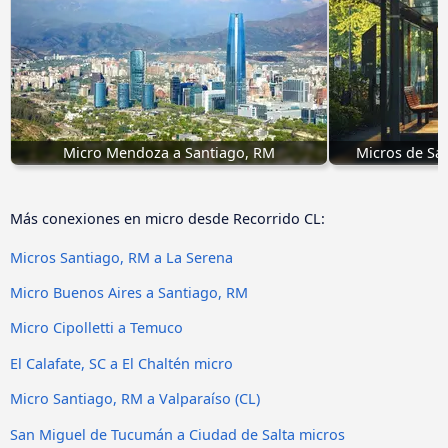
Micro Mendoza a Santiago, RM
Micros de San
Más conexiones en micro desde Recorrido CL:
Micros Santiago, RM a La Serena
Micro Buenos Aires a Santiago, RM
Micro Cipolletti a Temuco
El Calafate, SC a El Chaltén micro
Micro Santiago, RM a Valparaíso (CL)
San Miguel de Tucumán a Ciudad de Salta micros