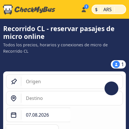
|
|
$
ARS
Recorrido CL - reservar pasajes de
micro online
Todos los precios, horarios y conexiones de micro de
Recorrido CL
1