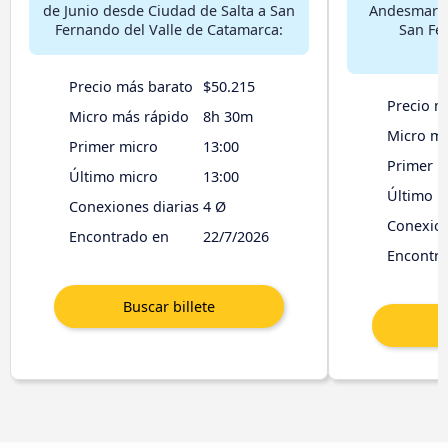
de Junio desde Ciudad de Salta a San
Andesmar d
Fernando del Valle de Catamarca:
San Fe
Precio más barato
$50.215
Precio m
Micro más rápido
8h 30m
Micro má
Primer micro
13:00
Primer m
Último micro
13:00
Último m
Conexiones diarias
4 Ø
Conexion
Encontrado en
22/7/2026
Encontr