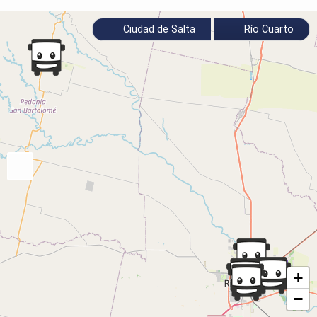
Ciudad de Salta
Río Cuarto
+
−