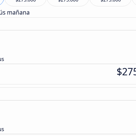
bús mañana
us
$27
us