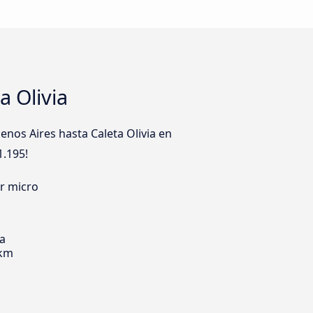
a Olivia
nos Aires hasta Caleta Olivia en
1.195!
er micro
ia
 km