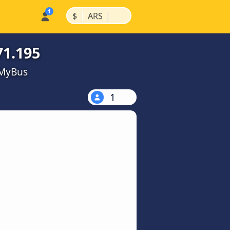
|
|
$
ARS
71.195
kMyBus
1