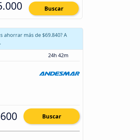
5.000
Buscar
es ahorrar más de $69.840? A
.
24h 42m
.600
Buscar