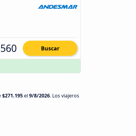
.560
Buscar
e
$271.195
el
9/8/2026
. Los viajeros