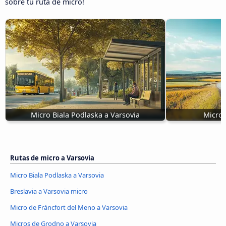
sobre tu ruta de micro!
Micro Biala Podlaska a Varsovia
Micros
Rutas de micro a Varsovia
Micro Biala Podlaska a Varsovia
Breslavia a Varsovia micro
Micro de Fráncfort del Meno a Varsovia
Micros de Grodno a Varsovia