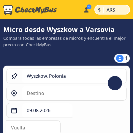
|
|
$
ARS
Micro desde Wyszkow a Varsovia
Compara todas las empresas de micros y encuentra el mejor
precio con CheckMyBus
1