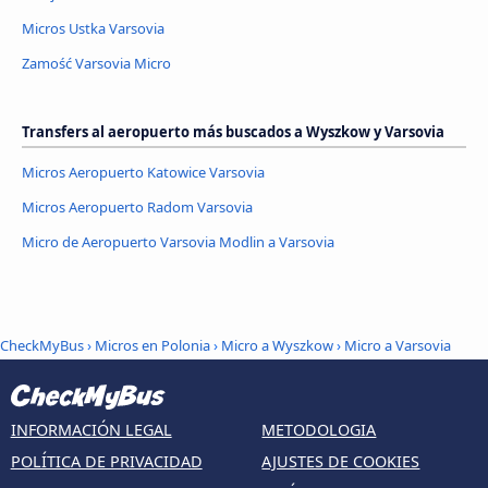
Micros Ustka Varsovia
Zamość Varsovia Micro
Transfers al aeropuerto más buscados a Wyszkow y Varsovia
Micros Aeropuerto Katowice Varsovia
Micros Aeropuerto Radom Varsovia
Micro de Aeropuerto Varsovia Modlin a Varsovia
CheckMyBus
›
Micros en Polonia
›
Micro a Wyszkow
›
Micro a Varsovia
INFORMACIÓN LEGAL
METODOLOGIA
POLÍTICA DE PRIVACIDAD
AJUSTES DE COOKIES