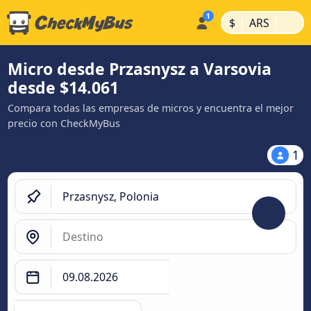
|
|
$
ARS
Micro desde Przasnysz a Varsovia
desde $14.061
Compara todas las empresas de micros y encuentra el mejor
precio con CheckMyBus
1