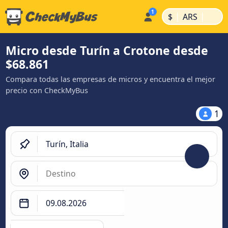
|
|
$
ARS
Micro desde Turín a Crotone desde
$68.861
Compara todas las empresas de micros y encuentra el mejor
precio con CheckMyBus
1