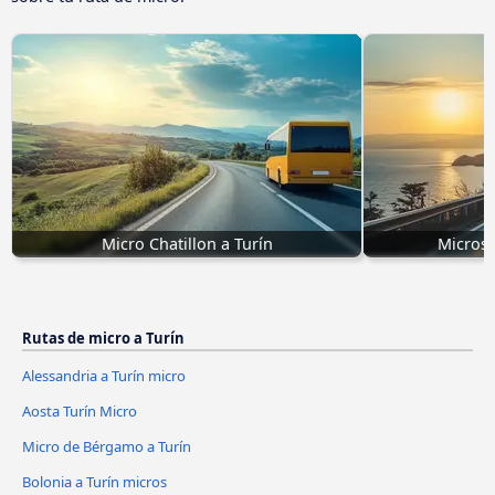
Micro Chatillon a Turín
Micros 
Rutas de micro a Turín
Alessandria a Turín micro
Aosta Turín Micro
Micro de Bérgamo a Turín
Bolonia a Turín micros