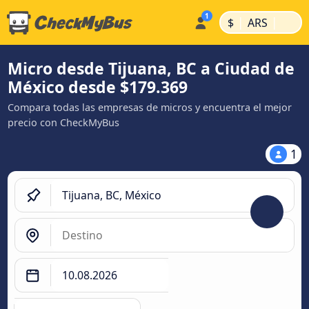
|
|
$
ARS
Micro desde Tijuana, BC a Ciudad de
México desde $179.369
Compara todas las empresas de micros y encuentra el mejor
precio con CheckMyBus
1