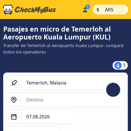
|
|
$
ARS
Pasajes en micro de Temerloh al
Aeropuerto Kuala Lumpur (KUL)
Transfer de Temerloh al Aeropuerto Kuala Lumpur: compará
todos los operadores
1