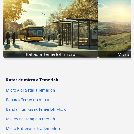
Bahau a Temerloh micro
Micro P
Rutas de micro a Temerloh
Micro Alor Setar a Temerloh
Bahau a Temerloh micro
Bandar Tun Razak Temerloh Micro
Micros Bentong a Temerloh
Micro Butterworth a Temerloh