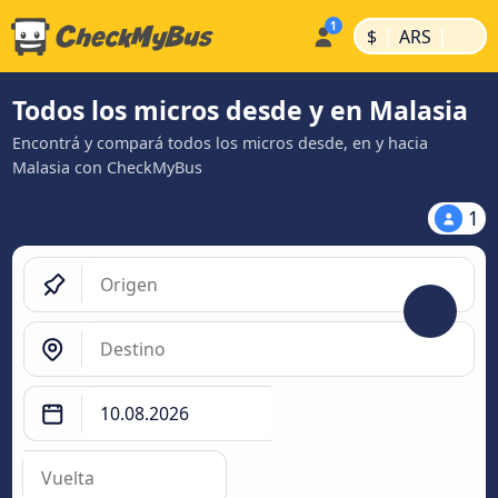
|
|
$
ARS
Todos los micros desde y en Malasia
Encontrá y compará todos los micros desde, en y hacia
Malasia con CheckMyBus
1