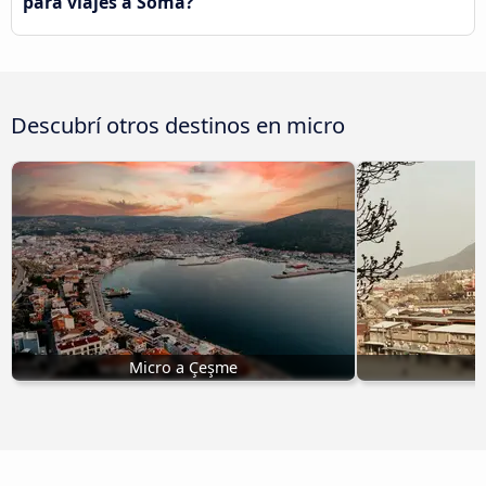
para viajes a Soma?
Descubrí otros destinos en micro
Micro a Çeşme
M