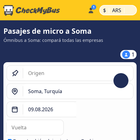
|
|
$
ARS
Pasajes de micro a Soma
Ómnibus a Soma: compará todas las empresas
1