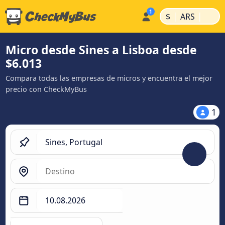
|
|
$
ARS
Micro desde Sines a Lisboa desde
$6.013
Compara todas las empresas de micros y encuentra el mejor
precio con CheckMyBus
1