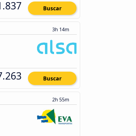
1.837
Buscar
3h 14m
7.263
Buscar
2h 55m