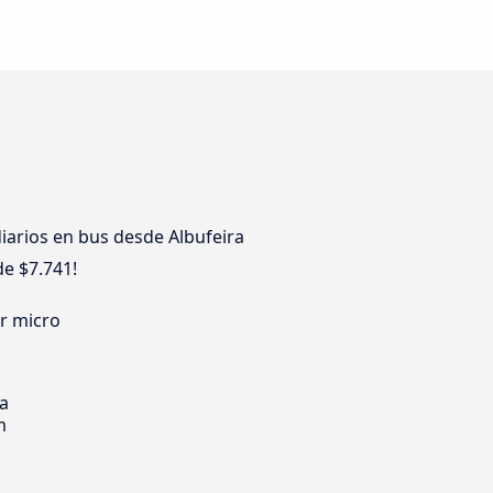
iarios en bus desde Albufeira
de $7.741!
er micro
ia
m