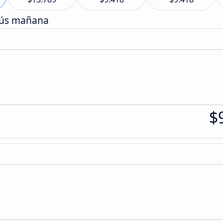
bús mañana
$