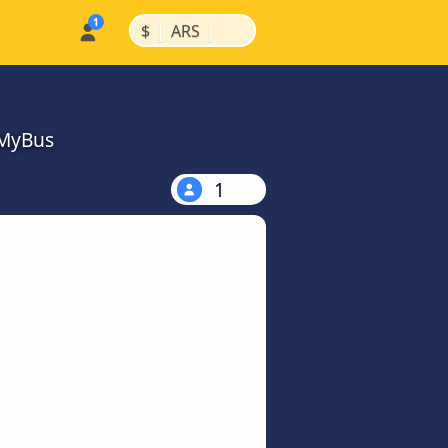
|
|
$
ARS
kMyBus
1