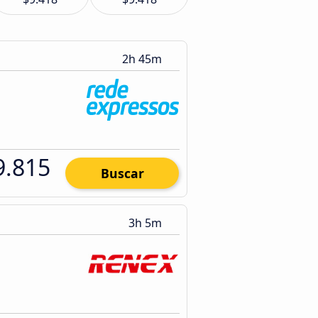
2h 45m
9.815
Buscar
3h 5m