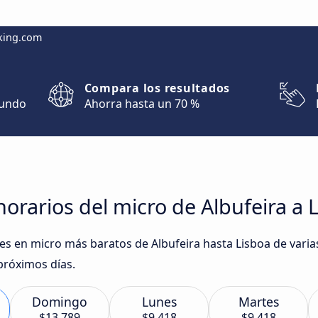
king.com
Compara los resultados
mundo
Ahorra hasta un 70 %
orarios del micro de Albufeira a 
ajes en micro más baratos de Albufeira hasta Lisboa de va
próximos días.
Domingo
Lunes
Martes
$13.789
$9.418
$9.418