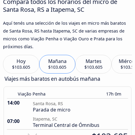
Compará todos los horarios del micro de
Santa Rosa, RS a Itapema, SC
Aquí tenés una selección de los viajes en micro más baratos
de Santa Rosa, RS hasta Itapema, SC de varias empresas de
micros como Viação Penha o Viação Ouro e Prata para los
próximos días.
Hoy
Mañana
Martes
Miérco
$103.605
$103.605
$103.605
$103.5
Viajes más baratos en autobús mañana
Viação Penha
17h 0m
14:00
Santa Rosa, RS
Parada de micro
Itapema, SC
07:00
Terminal Central de Ómnibus