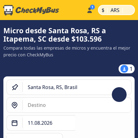
|
|
$
ARS
Micro desde Santa Rosa, RS a
Itapema, SC desde $103.596
Compara todas las empresas de micros y encuentra el mejor
precio con CheckMyBus
1